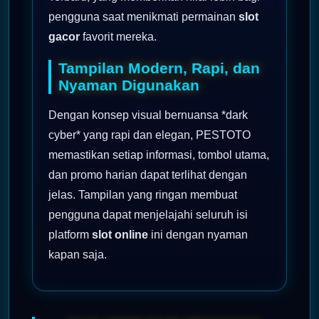
pengguna saat menikmati permainan
slot
gacor
favorit mereka.
Tampilan Modern, Rapi, dan
Nyaman Digunakan
Dengan konsep visual bernuansa *dark
cyber* yang rapi dan elegan, PESTOTO
memastikan setiap informasi, tombol utama,
dan promo harian dapat terlihat dengan
jelas. Tampilan yang ringan membuat
pengguna dapat menjelajahi seluruh isi
platform
slot online
ini dengan nyaman
kapan saja.