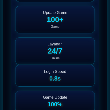
Update Game
100+
Game
Layanan
24/7
Online
Login Speed
0.8s
Game Update
100%