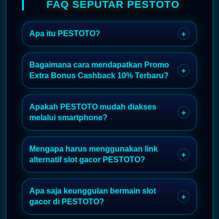
FAQ SEPUTAR PESTOTO
Apa itu PESTOTO?
Bagaimana cara mendapatkan Promo
Extra Bonus Cashback 10% Terbaru?
Apakah PESTOTO mudah diakses
melalui smartphone?
Mengapa harus menggunakan link
alternatif slot gacor PESTOTO?
Apa saja keunggulan bermain slot
gacor di PESTOTO?