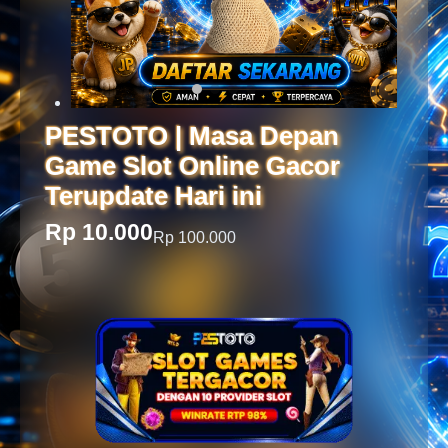
PESTOTO | Masa Depan
Game Slot Online Gacor
Terupdate Hari ini
Rp 10.000
Translation
Translation
Rp 100.000
missing:
missing:
en.products.general.regular_price
en.products.general.sale_price