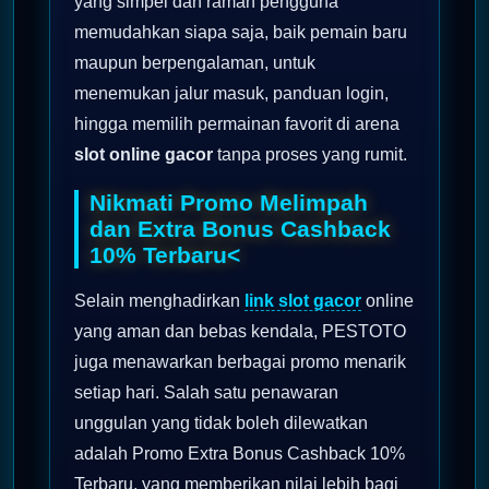
yang simpel dan ramah pengguna
memudahkan siapa saja, baik pemain baru
maupun berpengalaman, untuk
menemukan jalur masuk, panduan login,
hingga memilih permainan favorit di arena
slot online gacor
tanpa proses yang rumit.
Nikmati Promo Melimpah
dan Extra Bonus Cashback
10% Terbaru<
Selain menghadirkan
link slot gacor
online
yang aman dan bebas kendala, PESTOTO
juga menawarkan berbagai promo menarik
setiap hari. Salah satu penawaran
unggulan yang tidak boleh dilewatkan
adalah Promo Extra Bonus Cashback 10%
Terbaru, yang memberikan nilai lebih bagi