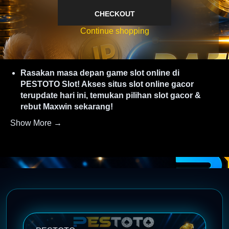
CHECKOUT
Continue shopping
Rasakan masa depan game slot online di
PESTOTO Slot! Akses situs slot online gacor
terupdate hari ini, temukan pilihan slot gacor &
rebut Maxwin sekarang!
Show More →